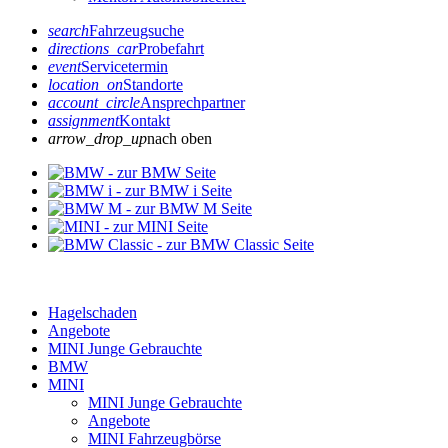
search
Fahrzeugsuche
directions_car
Probefahrt
event
Servicetermin
location_on
Standorte
account_circle
Ansprechpartner
assignment
Kontakt
arrow_drop_up
nach oben
Hagelschaden
Angebote
MINI Junge Gebrauchte
BMW
MINI
MINI Junge Gebrauchte
Angebote
MINI Fahrzeugbörse