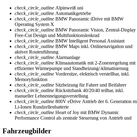
check_circle_outline
Alpinweiß uni
check_circle_outline
Automatikgetriebe
check_circle_outline
BMW Panoramic iDrive mit BMW
Operating System X
check_circle_outline
BMW Panoramic Vision, Zentral-Display
Free-Cut Design und Multifunktionslenkrad
check_circle_outline
BMW Intelligent Personal Assistant
check_circle_outline
BMW Maps inkl. Onlinenavigation und
aktiver Routenführung
check_circle_outline
Alarmanlage
check_circle_outline
Klimaautomatik mit 2-Zonenregelung mit
effizienter Wärmepumpe und Standheizung/-klimatisierung
check_circle_outline
Vordersitze, elektrisch verstellbar, inkl.
Memoryfunktion
check_circle_outline
Sitzheizung für Fahrer und Beifahrer
check_circle_outline
Rücksitzbank 40/20/40 teilbar, inkl.
manueller Lehnenneigungsverstellung
check_circle_outline
800V eDrive Antrieb der 6. Generation mi
Li-Ionen Rundzellenbatterie
check_circle_outline
Heart of Joy mit BMW Dynamic
Performance Control als zentrale Steuerung von Antrieb und
Fahrzeugbilder