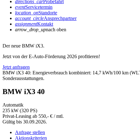
directions_car
Probefahrt
event
Servicetermin
location_on
Standorte
account_circle
Ansprechpartner
assignment
Kontakt
arrow_drop_up
nach oben
Der neue BMW iX3.
Jetzt von der E-Auto-Förderung 2026 profitieren!
Jetzt anfragen
BMW iX3 40: Energieverbrauch kombiniert: 14,7 kWh/100 km (WLTP
Sonderausstattungen.
BMW iX3 40
Automatik
235 kW (320 PS)
Privat-Leasing ab 550,- € / mtl.
Gültig bis 30.09.2026.
Anfrage stellen
Aktionskriterien