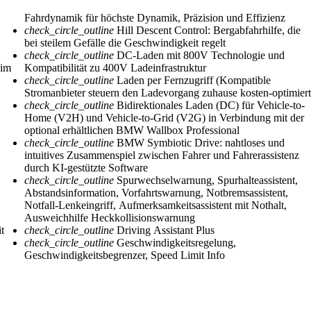
Fahrdynamik für höchste Dynamik, Präzision und Effizienz
check_circle_outline
Hill Descent Control: Bergabfahrhilfe, die
bei steilem Gefälle die Geschwindigkeit regelt
check_circle_outline
DC-Laden mit 800V Technologie und
 im
Kompatibilität zu 400V Ladeinfrastruktur
check_circle_outline
Laden per Fernzugriff (Kompatible
Stromanbieter steuern den Ladevorgang zuhause kosten-optimiert
check_circle_outline
Bidirektionales Laden (DC) für Vehicle-to-
Home (V2H) und Vehicle-to-Grid (V2G) in Verbindung mit der
optional erhältlichen BMW Wallbox Professional
check_circle_outline
BMW Symbiotic Drive: nahtloses und
intuitives Zusammenspiel zwischen Fahrer und Fahrerassistenz
durch KI-gestützte Software
check_circle_outline
Spurwechselwarnung, Spurhalteassistent,
Abstandsinformation, Vorfahrtswarnung, Notbremsassistent,
Notfall-Lenkeingriff, Aufmerksamkeitsassistent mit Nothalt,
Ausweichhilfe Heckkollisionswarnung
t
check_circle_outline
Driving Assistant Plus
check_circle_outline
Geschwindigkeitsregelung,
Geschwindigkeitsbegrenzer, Speed Limit Info