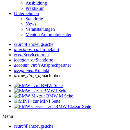
Ausbildung
Praktikum
Unternehmen
Standorte
News
Veranstaltungen
Menton Automobilcenter
search
Fahrzeugsuche
directions_car
Probefahrt
event
Servicetermin
location_on
Standorte
account_circle
Ansprechpartner
assignment
Kontakt
arrow_drop_up
nach oben
Menü
search
Fahrzeugsuche